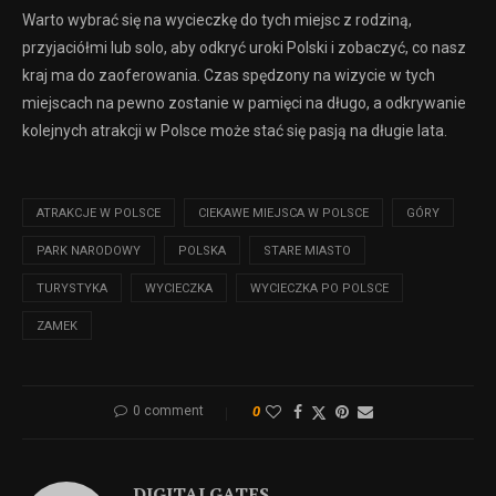
Warto wybrać się na wycieczkę do tych miejsc z rodziną,
przyjaciółmi lub solo, aby odkryć uroki Polski i zobaczyć, co nasz
kraj ma do zaoferowania. Czas spędzony na wizycie w tych
miejscach na pewno zostanie w pamięci na długo, a odkrywanie
kolejnych atrakcji w Polsce może stać się pasją na długie lata.
ATRAKCJE W POLSCE
CIEKAWE MIEJSCA W POLSCE
GÓRY
PARK NARODOWY
POLSKA
STARE MIASTO
TURYSTYKA
WYCIECZKA
WYCIECZKA PO POLSCE
ZAMEK
0 comment
0
DIGITALGATES