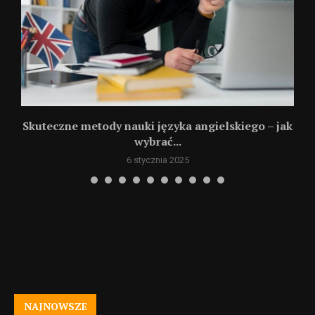
Skuteczne metody nauki języka angielskiego – jak
K
wybrać...
6 stycznia 2025
NAJNOWSZE